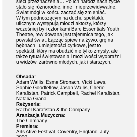
sieci przeznaczenia… Po ich narodzinach życie
stało się różnorodne, inne i nieprzewidywalne.
Świat mógł w końcu zacząć się zmieniać.
W tym podnoszącym na duchu spektaklu
ulicznym występują młodzi aktorzy, którzy
wcześniej byli członkami Bare Essentials Youth
Theatre, rewidowana jest tajemnica tego, jak
powstał świat. Łącząc śpiew na żywo, grę na
bębnach i umiejętności cyrkowe, jest to
spektakl, który ma obudzić nie tylko zmysły, ale
także rytuał świętowania i możliwości wyobraźni
u widzów, zarówno młodych, jak i starszych.
Obsada:
Adam Wallis, Esme Stronach, Vicki Laws,
Sophie Goodfellow, Jason Wallis, Cherie
Karafistan, Patrick Campbell, Rachel Karafistan,
Natalia Grana.
Reżyseria:
Rachel Karafistan & the Company
Aranżacja Muzyczna:
The Company
Premiera:
Arts Alive Festival, Coventry, England. July