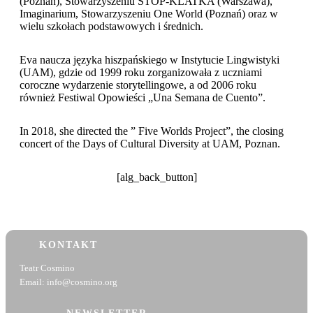
(Poznań), Stowarzyszeniu STOP-KLATKA (Warszawa),
Imaginarium, Stowarzyszeniu One World (Poznań) oraz w
wielu szkołach podstawowych i średnich.
Eva naucza języka hiszpańskiego w Instytucie Lingwistyki
(UAM), gdzie od 1999 roku zorganizowała z uczniami
coroczne wydarzenie storytellingowe, a od 2006 roku
również Festiwal Opowieści „Una Semana de Cuento”.
In 2018, she directed the ” Five Worlds Project”, the closing
concert of the Days of Cultural Diversity at UAM, Poznan.
[alg_back_button]
KONTAKT
Teatr Cosmino
Email: info@cosmino.org